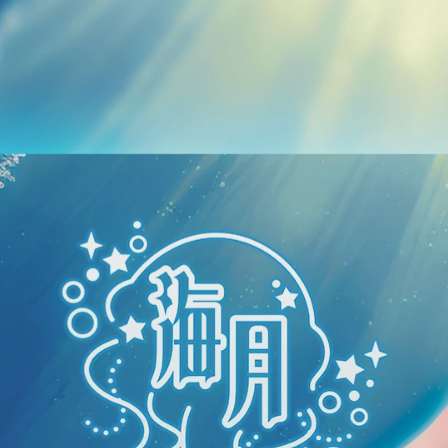
みるくの日🍼