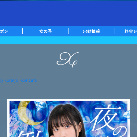
ポン
女の子
出勤情報
料金
X
by kurage_concafe