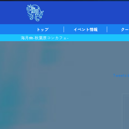
トップ
イベント情報
クー
海月🪼-秋葉原コンカフェ-
Tweets 